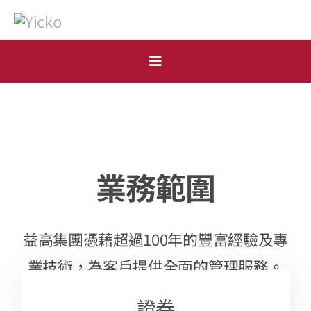
Skip
to
content
Toggle
Navigation
首頁
個人
業務範圍
機構
開戶申請
益高集團憑藉超過100年的豐富經驗及專
市場點評
業技術，為客戶提供全面的管理服務。
表格下載
證券