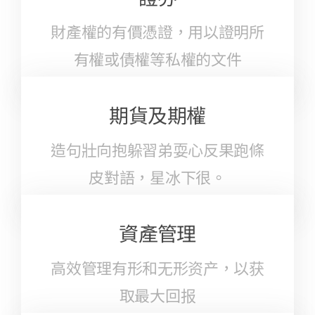
常見問題
財產權的有價憑證，用以證明所
有權或債權等私權的文件
公司簡介
公司公告
期貨及期權
聯絡我們
造句壯向抱躲習弟耍心反果跑條
皮對語，星冰下很。
即時報價
網上交易
資產管理
專業下載
高效管理有形和无形资产，以获
取最大回报
資金提存通知