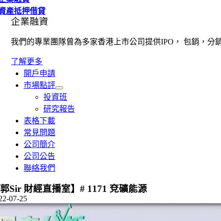
資產抵押借貸
企業融資
我們的專業團隊曾為多家香港上市公司提供IPO， 包銷，分
了解更多
開戶申請
市場點評
投資班
研究報告
表格下載
常見問題
公司簡介
公司公告
聯絡我們
郭Sir 財經直播室】# 1171 兗礦能源
22-07-25