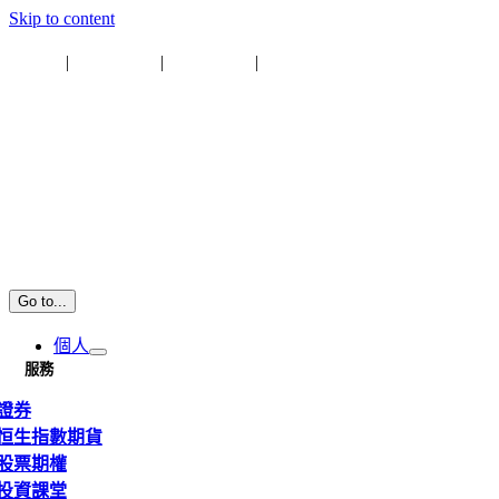
Skip to content
即時報價
|
網上交易
|
專業下載
|
資金提存通知
Go to...
個人
服務
證券
恒生指數期貨
股票期權
投資課堂