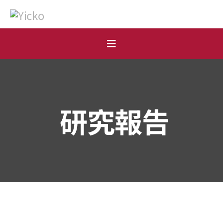
Skip
to
content
Toggle
Navigation
首頁
個人
研究報告
機構
開戶申請
市場點評
表格下載