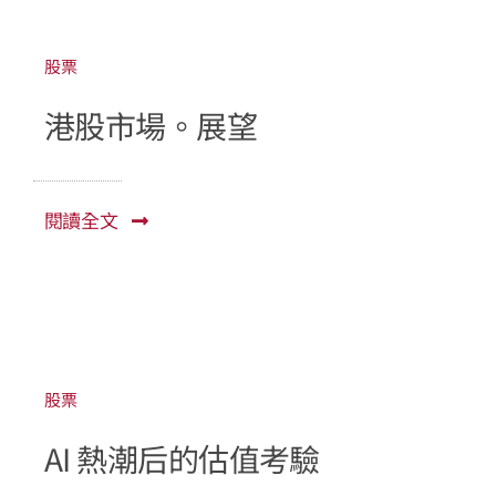
常見問題
股票
公司簡介
港股市場。展望
公司公告
閱讀全文
聯絡我們
即時報價
網上交易
股票
專業下載
AI 熱潮后的估值考驗
資金提存通知