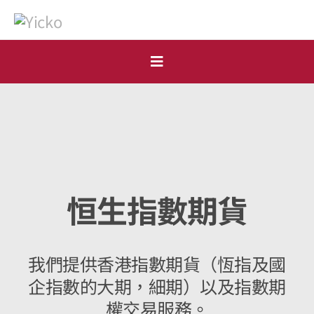
Skip
to
content
Toggle
Navigation
首頁
個人
機構
恒生指數期貨
開戶申請
市場點評
我們提供香港指數期貨（恆指及國
企指數的大期，細期）以及指數期
表格下載
權交易服務。