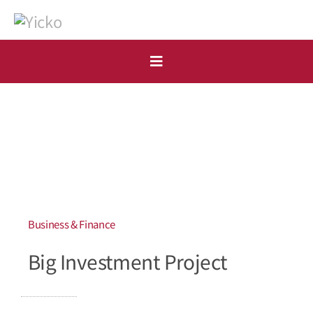
Skip
to
content
Toggle
Navigation
首頁
個人
機構
開戶申請
Business & Finance
Big Investment Project
市場點評
表格下載