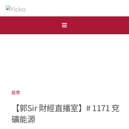
Skip
to
content
Toggle
Navigation
首頁
個人
機構
開戶申請
股票
【郭Sir 財經直播室】# 1171 兗
市場點評
礦能源
表格下載