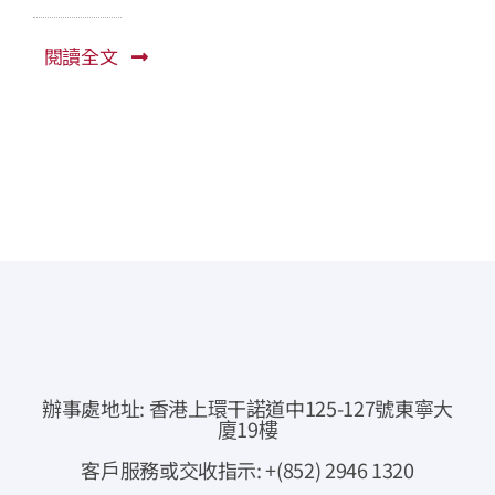
常見問題
閱讀全文
公司簡介
公司公告
聯絡我們
即時報價
網上交易
專業下載
辦事處地址: 香港上環干諾道中125-127號東寧大
廈19樓
資金提存通知
客戶服務或交收指示: +(852) 2946 1320