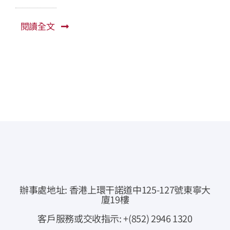
常見問題
閱讀全文
公司簡介
公司公告
聯絡我們
即時報價
網上交易
專業下載
辦事處地址: 香港上環干諾道中125-127號東寧大
廈19樓
資金提存通知
客戶服務或交收指示: +(852) 2946 1320