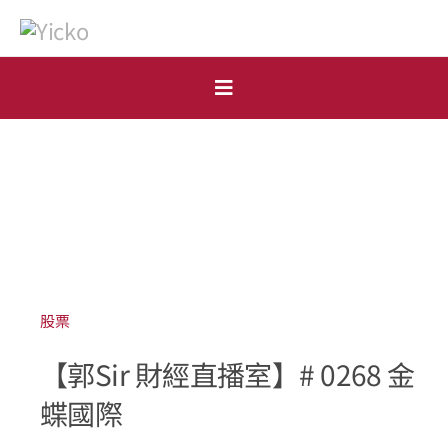
Skip
to
content
Toggle
Navigation
首頁
個人
機構
開戶申請
股票
【郭Sir 財經直播室】# 0268 金
市場點評
蝶國際
表格下載