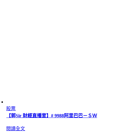
股票
【郭Sir 財經直播室】# 9988阿里巴巴－ＳＷ
閱讀全文