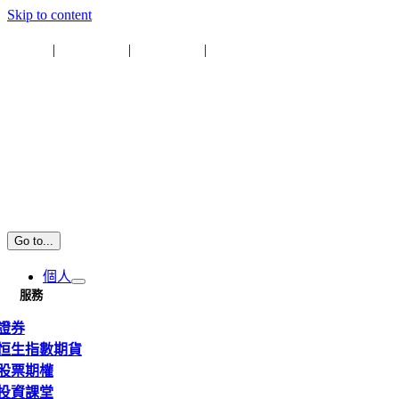
Skip to content
即時報價
|
網上交易
|
專業下載
|
資金提存通知
Go to...
個人
服務
證券
恒生指數期貨
股票期權
投資課堂