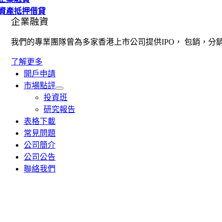
資產抵押借貸
企業融資
我們的專業團隊曾為多家香港上市公司提供IPO， 包銷，分
了解更多
開戶申請
市場點評
投資班
研究報告
表格下載
常見問題
公司簡介
公司公告
聯絡我們