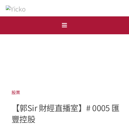
Skip
to
content
Toggle
Navigation
首頁
個人
機構
開戶申請
股票
【郭Sir 財經直播室】# 0005 匯
市場點評
豐控股
表格下載