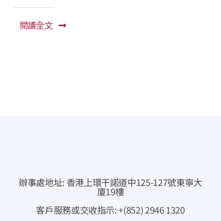
常見問題
閱讀全文
公司簡介
公司公告
聯絡我們
即時報價
網上交易
專業下載
辦事處地址: 香港上環干諾道中125-127號東寧大
廈19樓
資金提存通知
客戶服務或交收指示: +(852) 2946 1320