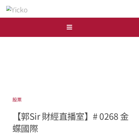
Skip
to
content
Toggle
Navigation
首頁
個人
機構
開戶申請
股票
【郭Sir 財經直播室】# 0268 金
市場點評
蝶國際
表格下載