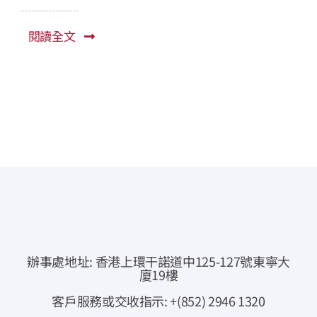
常見問題
閱讀全文
公司簡介
公司公告
聯絡我們
即時報價
網上交易
專業下載
辦事處地址: 香港上環干諾道中125-127號東寧大
廈19樓
資金提存通知
客戶服務或交收指示: +(852) 2946 1320