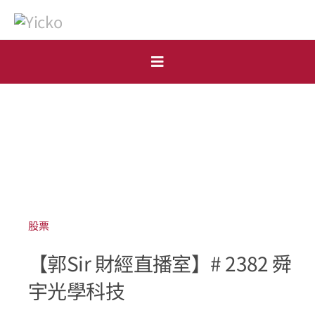
Skip
to
content
Toggle
Navigation
首頁
個人
機構
開戶申請
股票
【郭Sir 財經直播室】# 2382 舜
市場點評
宇光學科技
表格下載