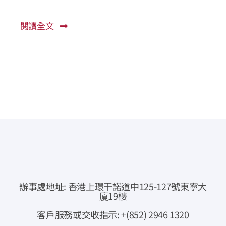
常見問題
閱讀全文
公司簡介
公司公告
聯絡我們
即時報價
網上交易
專業下載
辦事處地址: 香港上環干諾道中125-127號東寧大
廈19樓
資金提存通知
客戶服務或交收指示: +(852) 2946 1320